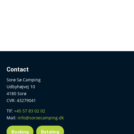
Contact
Sorø Sø Camping
Udbyhøjvej 10
4180 Sorø
CVR: 43279041
Tlf:
+45 57 83 02 02
Mail:
info@soroecamping.dk
Booking
Betaling