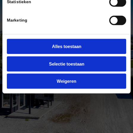
Statistieken
Schrijf ons als je nog vragen
hebt
Marketing
.
Alles toestaan
Selectie toestaan
Weigeren