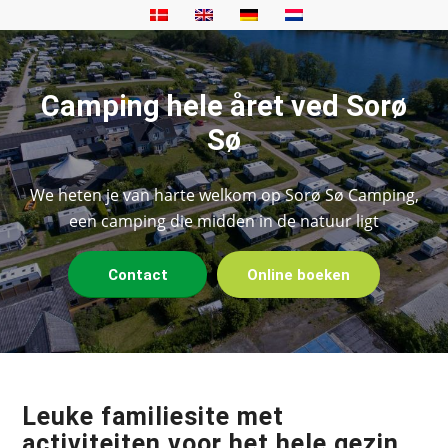
Camping hele året ved Sorø
Sø
We heten je van harte welkom op Sorø Sø Camping,
een camping die midden in de natuur ligt
Contact
Online boeken
Leuke familiesite met
activiteiten voor het hele gezin