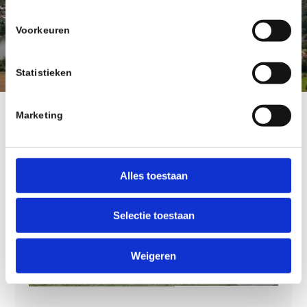
Voorkeuren
3
2
1
Statistieken
Marketing
Pretwagen
Clausen & Petersen
Alles toestaan
Selectie toestaan
Weigeren