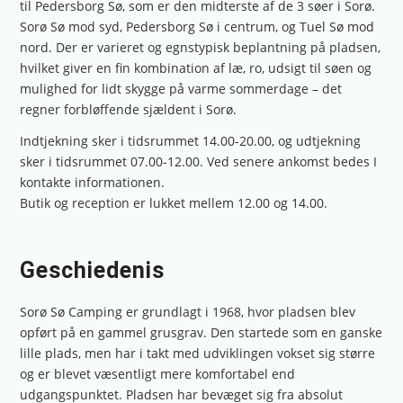
til Pedersborg Sø, som er den midterste af de 3 søer i Sorø.
Sorø Sø mod syd, Pedersborg Sø i centrum, og Tuel Sø mod
nord. Der er varieret og egnstypisk beplantning på pladsen,
hvilket giver en fin kombination af læ, ro, udsigt til søen og
mulighed for lidt skygge på varme sommerdage – det
regner forbløffende sjældent i Sorø.
Indtjekning sker i tidsrummet 14.00-20.00, og udtjekning
sker i tidsrummet 07.00-12.00. Ved senere ankomst bedes I
kontakte informationen.
Butik og reception er lukket mellem 12.00 og 14.00.
Geschiedenis
Sorø Sø Camping er grundlagt i 1968, hvor pladsen blev
opført på en gammel grusgrav. Den startede som en ganske
lille plads, men har i takt med udviklingen vokset sig større
og er blevet væsentligt mere komfortabel end
udgangspunktet. Pladsen har bevæget sig fra absolut