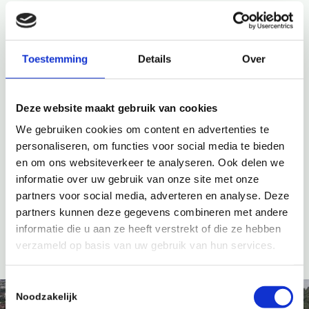
Douches, wifi en groene energie
De hele camping beschikt over snel draadloos internet dat
Toestemming
Details
Over
inbegrepen is in de overnachtingsprijs. Hetzelfde geldt voor
de douches. We roepen natuurlijk iedereen op bewust om
te gaan met water om het milieu zo min mogelijk schade
Deze website maakt gebruik van cookies
toe te brengen (het duurt niet langer om schoon te worden
als het water ‘gratis’ is). Alle stroom op de camping is groen
We gebruiken cookies om content en advertenties te
en afkomstig van Deense windmolens. Het merendeel van
personaliseren, om functies voor social media te bieden
ons warme water wordt opgewarmd met behulp van
en om ons websiteverkeer te analyseren. Ook delen we
zonnepanelen en efficiënte en moderne warmtepompen.
informatie over uw gebruik van onze site met onze
partners voor social media, adverteren en analyse. Deze
Contact
Online boeken
partners kunnen deze gegevens combineren met andere
informatie die u aan ze heeft verstrekt of die ze hebben
verzameld op basis van uw gebruik van hun services.
Toestemmingsselectie
Noodzakelijk
4