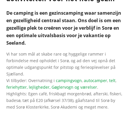
De camping is een gezinscamping waar samenzijn
en gezelligheid centraal staan. Ons doel is om een
gezellige plek te creëren voor je verblijf in Sorø en
een optimale uitvalsbasis voor je vakantie op
Seeland.
Vi har som mål at skabe rare og hyggelige rammer i
forbindelse med opholdet i Sorø, og ad den vej opnå det
optimale udgangspunkt for pitstop og ferieoplevelser på
Sjælland.
Vi tilbyder: Overnatning i
campingvogn
,
autocamper
,
telt
,
feriehytter, lejligheder, Gøglervogn og værelser
.
Highlights: Egen café, friskbagt morgenbrød, afterski, fiskeri,
badesø, tæt på E20 (afkørsel 37/38), gåafstand til Sorø by
med Sorø Klosterkirke, Sorø Akademi og meget mere.