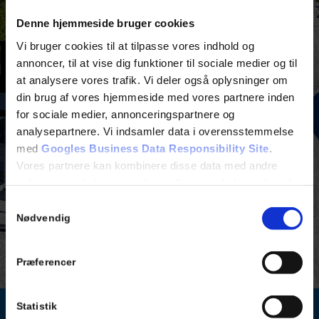
Denne hjemmeside bruger cookies
Vi bruger cookies til at tilpasse vores indhold og
annoncer, til at vise dig funktioner til sociale medier og til
at analysere vores trafik. Vi deler også oplysninger om
din brug af vores hjemmeside med vores partnere inden
for sociale medier, annonceringspartnere og
analysepartnere. Vi indsamler data i overensstemmelse
med
Googles Business Data Responsibility Site
.
Vores partnere kan kombinere disse data med andre
oplysninger, du har givet dem, eller som de har indsamlet
fra din brug af deres tjenester.
Samtykkevalg
Nødvendig
Se Cookie & Privatlivspolitik
her
Præferencer
Statistik