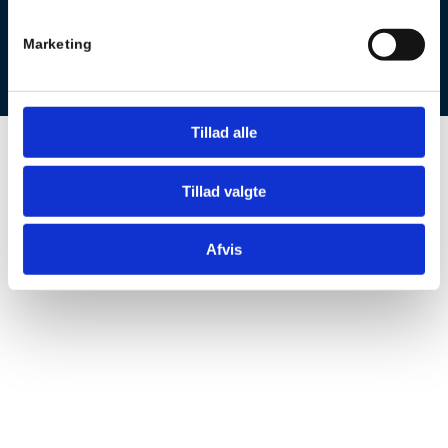
En camping­plads i naturskønne
Marketing
omgivelser
Tillad alle
Tillad valgte
Afvis