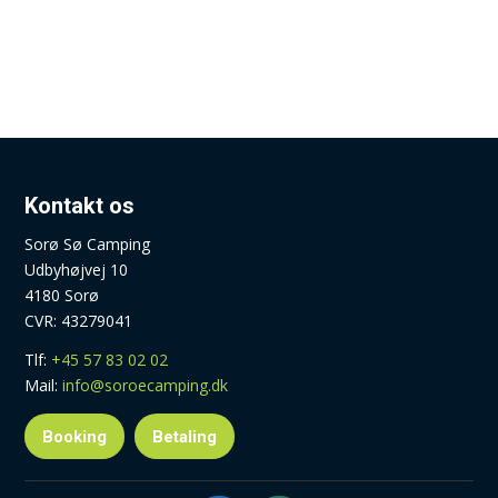
Kontakt os
Sorø Sø Camping
Udbyhøjvej 10
4180 Sorø
CVR: 43279041
Tlf:
+45 57 83 02 02
Mail:
info@soroecamping.dk
Booking
Betaling